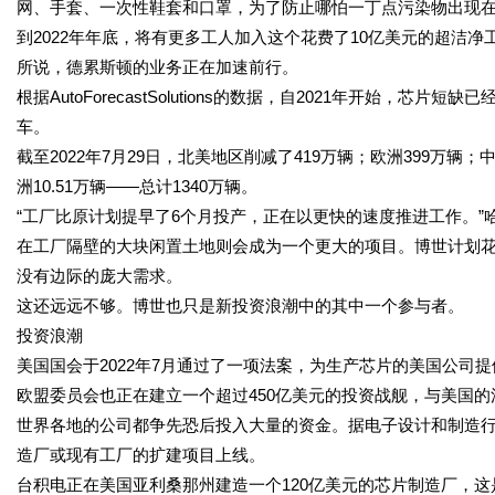
网、手套、一次性鞋套和口罩，为了防止哪怕一丁点污染物出现
到2022年年底，将有更多工人加入这个花费了10亿美元的超洁净工厂。
所说，德累斯顿的业务正在加速前行。
根据AutoForecastSolutions的数据，自2021年开始
车。
截至2022年7月29日，北美地区削减了419万辆；欧洲399万辆；中
洲10.51万辆——总计1340万辆。
“工厂比原计划提早了6个月投产，正在以更快的速度推进工作。”
在工厂隔壁的大块闲置土地则会成为一个更大的项目。博世计划花
没有边际的庞大需求。
这还远远不够。博世也只是新投资浪潮中的其中一个参与者。
投资浪潮
美国国会于2022年7月通过了一项法案，为生产芯片的美国公司提
欧盟委员会也正在建立一个超过450亿美元的投资战舰，与美国的
世界各地的公司都争先恐后投入大量的资金。据电子设计和制造行业
造厂或现有工厂的扩建项目上线。
台积电正在美国亚利桑那州建造一个120亿美元的芯片制造厂，这