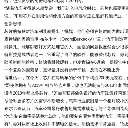
合，包括复杂的厨房电器和电动工具在内。
“随着汽车变得越来越复杂，我们进入电气化时代，芯片也需要更新。”
说，“车用芯片在耐用性和使用方面的高要求正在追赶其他行业。”
创新思维
芯片的短缺对汽车制造商提出了挑战，他们必须在短时间内做出
麦肯锡的奥德雷伊·布尔卡奇（OndrejBurkacky）说：“汽
能挣扎。能够以较好方式处理它的人，面临的问题很显然会少很多
特斯拉是成功者之一，它重写了自己的软件，能够替代芯片，做
随着时间的推移，短缺将继续缓解，但麦肯锡在6月的一份报告中估
一个复杂的因素是，需求量并没有趋于平稳，反而在不断上升—
博世估计，在今天，芯片在每辆车的价钱中平均占200美元左右，但
“即使你拥有与2019年相当的芯片量，你也无法制造与2019年
没有2019年那么多芯片。”芝加哥联邦储备银行的汽车政策顾问克里斯汀·
尽管对更多芯片的需求不断增长，汽车行业依旧是一个相对较小的
布尔卡奇认为，汽车公司最好改善短期需求规划，与半导体制造
“汽车制造商需要清楚地知道，他们要制造哪种类型的汽车，需要
有时会对从市场上收到并不清晰的信号。明确需求非常重要。”他