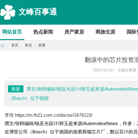
文峰百事通
网站首页
热点新闻
房产家居
商旅生涯
国际
首页
资讯
查看
翻滚中的芯片投资
2023-03-28
/
文峰百事通
首
›
›
›
摘要
撰文/张鸥编辑/钱亚光设计/师玉超来源/Automotive
（Bosch）位于德国
李玲
https://m.fh21.com.cn/doctor/1676123/
撰文/张鸥编辑/钱亚光设计/师玉超来源/AutomotiveNews，作者
在博世公司（Bosch）位于德国的德累斯顿芯片厂，数以百计的
页