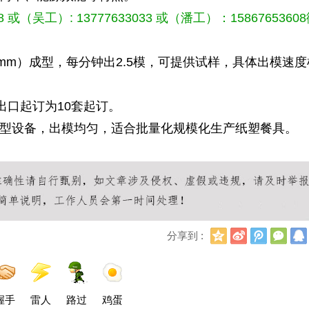
 或（吴工）: 13777633033 或（潘工）：15867653608
（mm）成型，每分钟出2.5模，可提供试样，具体出模速度
出口起订为10套起订。
型设备，出模均匀，适合批量化规模化生产纸塑餐具。
Q
新
腾
微
分享到 :
Q
浪
讯
信
空
微
微
间
博
博
握手
雷人
路过
鸡蛋