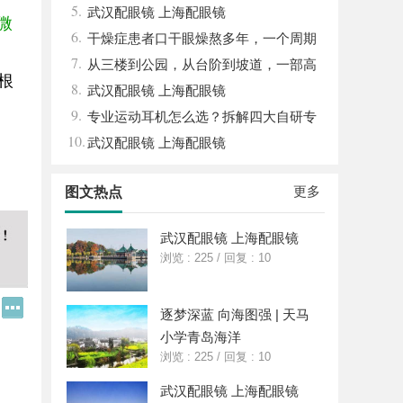
5.
武汉配眼镜 上海配眼镜
微
6.
干燥症患者口干眼燥熬多年，一个周期
7.
缓过来？老中医：一张辨证方对症，身体找
从三楼到公园，从台阶到坡道，一部高
根
8.
回津液
续航电动轮椅如何改变生活
武汉配眼镜 上海配眼镜
9.
专业运动耳机怎么选？拆解四大自研专
10.
利技术
武汉配眼镜 上海配眼镜
更多
图文热点
武汉配眼镜 上海配眼镜
浏览 : 225
/
回复 : 10
Q
更
逐梦深蓝 向海图强 | 天马
Q
多
好
分
小学青岛海洋
友
享
浏览 : 225
/
回复 : 10
武汉配眼镜 上海配眼镜