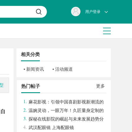
用户登录
相关分类
• 新闻资讯
• 活动频道
型
更多
热门帖子
1.
麻花影视：引领中国喜剧影视新潮流的
2.
创新力量
温婉灵动，一眼万年！久匠量身定制的
，自
3.
眉眼唇，才是你整张脸的点睛之笔！淡颜系
探秘在线影院的崛起与未来发展趋势分
4.
女生的气质加分项
析
武汉配眼镜 上海配眼镜