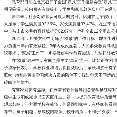
教育部日前在北京召开了全国“双减”工作推进会暨“双减
明显降温，校内服务有效提升，学生和家长
总体负担正在逐步
两年来，社会对教育认可度大幅提升。比如在辽宁鞍山，
果显示，学生满意度97.33%、家长满意度97.47%。在辽
中，鞍山市公共教育领域得分82.67分，位列全市12个重点
2021年，相关文件中明确了“双减”的工作目标，即学
力负担一年内有效减轻、3年内成效显著，
人民群众教育满意
议要求，“双减”工作下一步要做好科学教育加法，加快扭转教
在“双减”进程中，家庭也是主要“单元”之一。比如正在利用暑
子祺家长表示，学校作业和培训负担减轻后，家长和孩子有了
iEnglish智能英语学
习解决方案的陪伴下，经过每天不间断的
碍阅读的能力。
有些家庭仍有焦虑。在云南省教育督导团
总督学杨红琼对
级学生取消或减少书面家庭作业、进一步提升教育教学质量等
观念影响，一方面学校在减负，但是回到家中，有些家长看到
导书让孩子刷题，形成校内减负、校外增负，不利于“双减”工