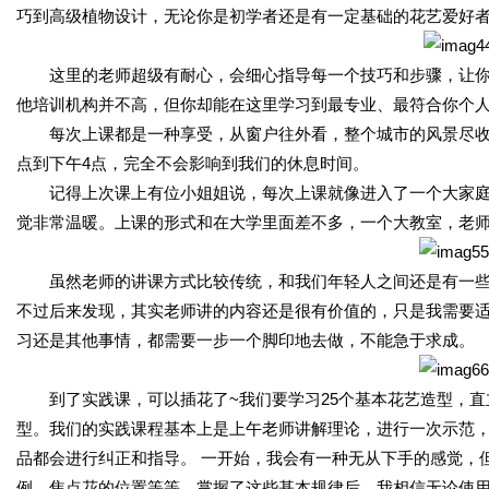
巧到高级植物设计，无论你是初学者还是有一定基础的花艺爱好
这里的老师超级有耐心，会细心指导每一个技巧和步骤，让
他培训机构并不高，但你却能在这里学习到最专业、最符合你个
每次上课都是一种享受，从窗户往外看，整个城市的风景尽收
点到下午4点，完全不会影响到我们的休息时间。
记得上次课上有位小姐姐说，每次上课就像进入了一个大家
觉非常温暖。上课的形式和在大学里面差不多，一个大教室，老
虽然老师的讲课方式比较传统，和我们年轻人之间还是有一些
不过后来发现，其实老师讲的内容还是很有价值的，只是我需要
习还是其他事情，都需要一步一个脚印地去做，不能急于求成。
到了实践课，可以插花了~我们要学习25个基本花艺造型，
型。我们的实践课程基本上是上午老师讲解理论，进行一次示范
品都会进行纠正和指导。 一开始，我会有一种无从下手的感觉，
例，焦点花的位置等等。掌握了这些基本规律后，我相信无论使