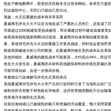
然处于断电断网中，那里的灾民根本无法登录网站。各类官方援助
到达援助中心，灾民们只能自己想办法。
美媒：火灾后重建的成本将非常高昂
夏威夷毛伊岛大火不仅在当地造成了严重的人员伤亡，还造成了巨
导致超过2000座建筑受损或被毁，而在重建过程中建造或修复类
据美国有线电视新闻网18日报道，夏威夷州自身有限的建筑资源
素，将使得毛伊岛大火后的重建工作更具挑战，同时也会更加昂
根据美国穆迪分析公司的数据，在夏威夷州做生意的成本比在美国
其他州相比，夏威夷的建筑成本可能更高，大约高出44%，而这
使在大火发生前，夏威夷的木材和其他建筑材料的价格也普遍比美
可能导致短缺，会进一步推高价格。
有毒烟尘污染难解毛伊岛生态系统承压
美国夏威夷州毛伊岛大火所产生的污染同样引发了当地民众的广
烟和灰烬含有数千种危险化学物质，这些有害物质颗粒不仅会随
危害海洋生物和生态系统。
目前拉海纳港口已被烧毁的船只和泄漏的浮油覆盖，预计清理需
导致有毒化学物质渗入社区的供水系统。数日来，当地民众只能