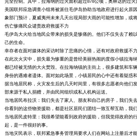
完全控制。其中，拉海纳的过火面积超过878公顷，奥林达的过火面
美国联邦应急调查小组将被派往毛伊岛协助当地政府进行起火原因
象部门预计，夏威夷州未来几天出现局部大雨的可能性增加，或
伤亡惨痛民众谴责政府救援不力
毛伊岛大火给当地民众带来的损失是惨痛的。他们不仅失去了赖
己的生命。
幸存者在面对媒体的采访时除了悲痛的心情，还有对政府救援不
在此次火灾中，损失最为惨重的是曾经美丽热闹的度假小镇拉海
都已经被无情的大火焚毁。在拉海纳镇的主街上，很多建筑和车辆
身份的遇难者遗体。面对如此场景，小镇居民的心中还有着疑惑
据当地居民称，火灾发生后的几天时间里，有很多志愿者向他们
部来源于私人捐赠，并由民间组织或私人机构运送。
当地居民布拉沃：我们失去了家人、朋友和自己的房子，我们失
你看到的这些物资援助，都是社区居民们团结一致互帮互助，我
当地居民皮特里：我很希望能看到政府的援助，但我觉得政府的
起，是一件很好的事。
当地灾民表示，联邦紧急事务管理局要求人们在网站上注册后才