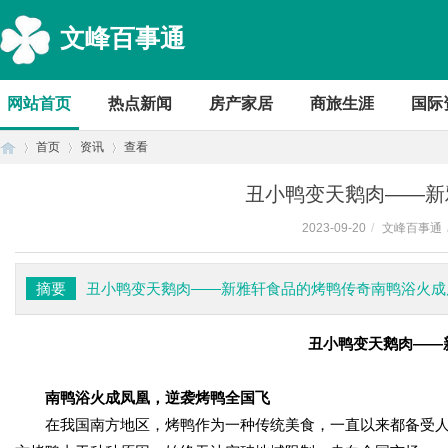
文峰百事通
网站首页
热点新闻
房产家居
商旅生涯
国际
首页
资讯
查看
丑小鸭变天鹅肉——新
2023-09-20
/
文峰百事通
首
›
›
›
摘要
丑小鸭变天鹅肉——新雅轩食品的烤鸭传奇南鸭浴火成
丑小鸭变天鹅肉——
南鸭浴火成凤凰，逆袭烤鸭全国飞
在我国南方地区，烤鸭作为一种传统美食，一直以来都备受
页