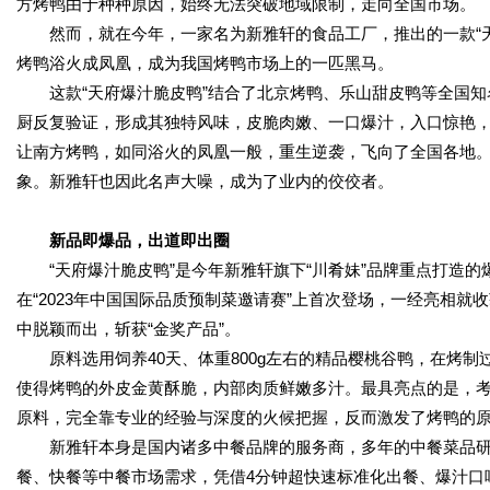
方烤鸭由于种种原因，始终无法突破地域限制，走向全国市场。
然而，就在今年，一家名为新雅轩的食品工厂，推出的一款“
烤鸭浴火成凤凰，成为我国烤鸭市场上的一匹黑马。
这款“天府爆汁脆皮鸭”结合了北京烤鸭、乐山甜皮鸭等全国
厨反复验证，形成其独特风味，皮脆肉嫩、一口爆汁，入口惊艳
让南方烤鸭，如同浴火的凤凰一般，重生逆袭，飞向了全国各地
象。新雅轩也因此名声大噪，成为了业内的佼佼者。
新品即爆品，出道即出圈
“天府爆汁脆皮鸭”是今年新雅轩旗下“川肴妹”品牌重点打造
在“2023年中国国际品质预制菜邀请赛”上首次登场，一经亮相
中脱颖而出，斩获“金奖产品”。
原料选用饲养40天、体重800g左右的精品樱桃谷鸭，在烤
使得烤鸭的外皮金黄酥脆，内部肉质鲜嫩多汁。最具亮点的是，
原料，完全靠专业的经验与深度的火候把握，反而激发了烤鸭的
新雅轩本身是国内诸多中餐品牌的服务商，多年的中餐菜品
餐、快餐等中餐市场需求，凭借4分钟超快速标准化出餐、爆汁口