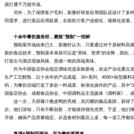
就打通千万级市场。
另外，为了保障客户毛利，新雅轩研发应用团队还设计了多样
同需求，进行菜品应用延展，全面助力客户连锁化，规模化发展
十余年餐饮服务经，磨炼“预制”一招鲜
预制菜市场由来已久，新雅轩认为，只要通过对于原材料高
新的食品技术，预制菜本来就可以是“美味、营养”的诠释，因此
打造出与酒店现做风格、质感一致的高端美味。
作为中国饭店协会指定调味优选采购基地，农业产业化重点龙
生产工艺醇熟，以十余年的产品底蕴、30+系列、4000+味型酱料
码，为餐饮后端打造了多款一料成菜、标准化操作的产品，其中“3
国饭店协会、成都食品协会、中国调料品主流媒体《调料家》、
这一次，天府爆汁脆皮鸭的亮相，其闪耀的爆品基因，获得
步。他们深知，只有不断创新，才能保持领先优势。于是，他们
升级，确保产品质量稳定。从选食材到最后上桌，每一道工序都实
复调&预制双驱动，旨为餐饮更简单