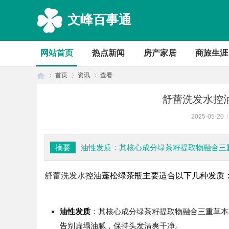
文峰百事通
网站首页
热点新闻
房产家居
商旅生涯
首页
资讯
查看
舒蕾洗发水控
2025-05-20
/
首
›
›
›
摘要
油性发质：其核心成分绿茶籽提取物融合三
舒蕾洗发水
控油蓬松绿茶瓶主要适合以下几种发质
油性发质
：其核心成分绿茶籽提取物融合三重草本
页
告别扁塌油腻，保持头发清爽干净。