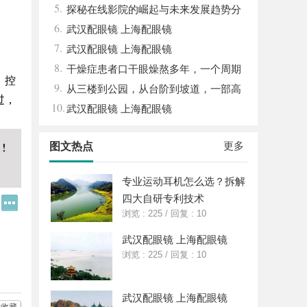
5.
眉眼唇，才是你整张脸的点睛之笔！淡颜系
探秘在线影院的崛起与未来发展趋势分
，
6.
女生的气质加分项
析
武汉配眼镜 上海配眼镜
7.
武汉配眼镜 上海配眼镜
8.
干燥症患者口干眼燥熬多年，一个周期
、控
9.
缓过来？老中医：一张辨证方对症，身体找
从三楼到公园，从台阶到坡道，一部高
过，
10.
回津液
续航电动轮椅如何改变生活
武汉配眼镜 上海配眼镜
更多
图文热点
专业运动耳机怎么选？拆解
四大自研专利技术
Q
更
Q
多
浏览 : 225
/
回复 : 10
好
分
友
享
武汉配眼镜 上海配眼镜
浏览 : 225
/
回复 : 10
武汉配眼镜 上海配眼镜