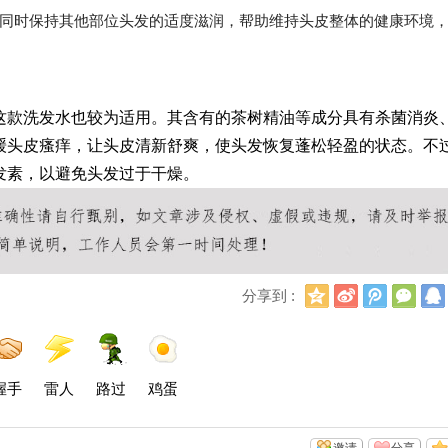
同时保持其他部位头发的适度滋润，帮助维持头皮整体的健康环境
这款洗发水也较为适用。其含有的茶树精油等成分具有杀菌消炎
缓头皮瘙痒，让头皮清新舒爽，使头发恢复蓬松轻盈的状态。不
发素，以避免头发过于干燥。
Q
新
腾
微
分享到 :
Q
浪
讯
信
空
微
微
间
博
博
握手
雷人
路过
鸡蛋