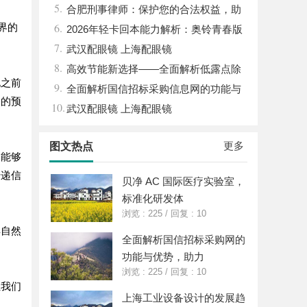
5.
钱，ai却天天给他免费派单？
合肥刑事律师：保护您的合法权益，助
6.
界的
您走出法律困境
2026年轻卡回本能力解析：奥铃青春版
7.
回本关键因素与高潜力车型介绍
武汉配眼镜 上海配眼镜
8.
高效节能新选择——全面解析低露点除
化之前
9.
湿机的应用与优势
全面解析国信招标采购信息网的功能与
然的预
10.
优势
武汉配眼镜 上海配眼镜
更多
图文热点
们能够
传递信
贝净 AC 国际医疗实验室，
标准化研发体
浏览 : 225
/
回复 : 10
解自然
全面解析国信招标采购网的
功能与优势，助力
浏览 : 225
/
回复 : 10
让我们
上海工业设备设计的发展趋