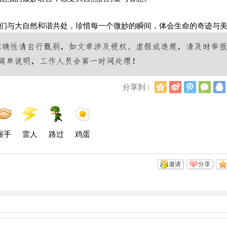
们与大自然和谐共处，珍惜每一个微妙的瞬间，体会生命的奇迹与
Q
新
腾
微
分享到 :
Q
浪
讯
信
空
微
微
间
博
博
握手
雷人
路过
鸡蛋
邀请
分享