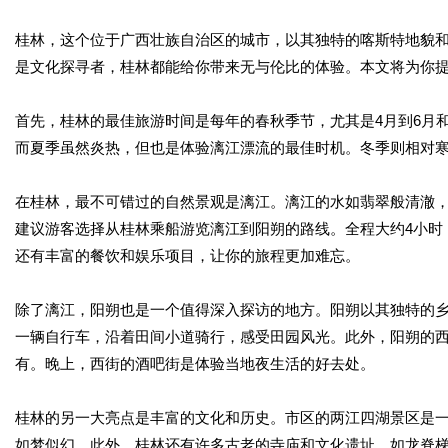
桂林，这个位于广西壮族自治区的城市，以其独特的喀斯特地貌
是文化探寻者，桂林都能给你带来无与伦比的体验。本文将为你
首先，桂林的最佳旅游时间是每年的春秋季节，尤其是4月到6月和
而夏季虽然炎热，但也是体验漓江漂流的最佳时机。冬季则相对
在桂林，最不可错过的自然景观是漓江。漓江的水如翡翠般清澈，
建议游客选择从桂林乘船游览漓江到阳朔的路线。全程大约4小时
还有丰富的餐饮和娱乐项目，让你的旅程更加难忘。
除了漓江，阳朔也是一个值得深入探访的地方。阳朔以其独特的
一辆自行车，沿着田间小道骑行，感受田园风光。此外，阳朔的
有。晚上，西街的酒吧街是体验当地夜生活的好去处。
桂林的另一大亮点是丰富的文化和历史。市区的两江四湖景区是
如梦似幻。此外，桂林还有许多古老的寺庙和文化遗址，如龙脊