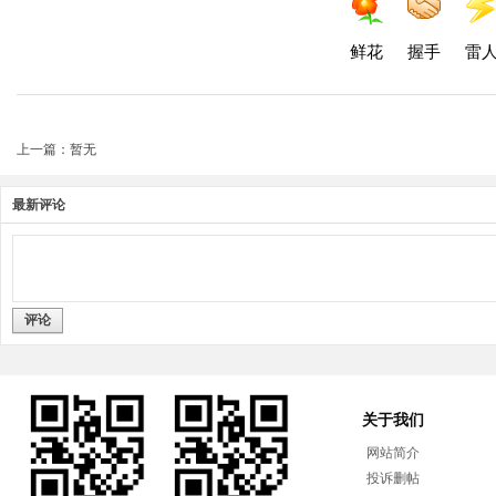
鲜花
握手
雷
上一篇：暂无
最新评论
评论
关于我们
网站简介
投诉删帖