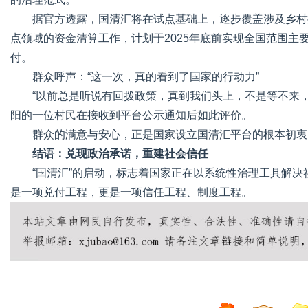
据官方透露，国清汇将在试点基础上，逐步覆盖涉及乡村
点领域的资金清算工作，计划于2025年底前实现全国范围
付。
群众呼声：“这一次，真的看到了国家的行动力”
“以前总是听说有回拨政策，真到我们头上，不是等不来，
阳的一位村民在接收到平台公示通知后如此评价。
群众的满意与安心，正是国家设立国清汇平台的根本初衷
结语：兑现政治承诺，重建社会信任
“国清汇”的启动，标志着国家正在以系统性治理工具解
是一项兑付工程，更是一项信任工程、制度工程。