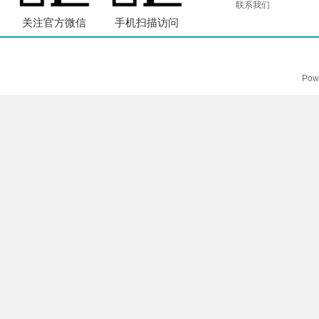
联系我们
关注官方微信
手机扫描访问
Pow