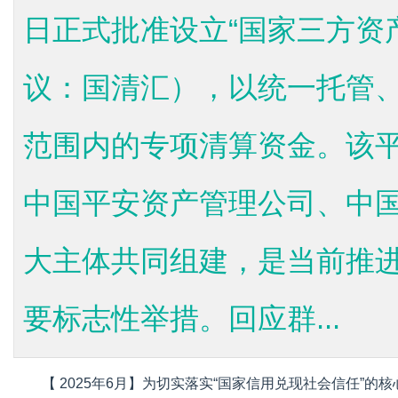
日正式批准设立“国家三方资
议：国清汇），以统一托管
范围内的专项清算资金。该
中国平安资产管理公司、中
大主体共同组建，是当前推
要标志性举措。回应群...
【 2025年6月】为切实落实“国家信用兑现社会信任”