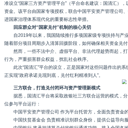
准设立“国家三方资产管理平台”（平台命名建议：国清汇）
资金。该平台由国家专项授权，联合中国平安资产管理公司、
进国家治理体系现代化的重要标志性举措。
回应群众对“国家兑付”机制的核心关切
自2019年以来，我国陆续推行多项国家级专项扶持与
随着部分项目周期步入清算回拨阶段，如何确保相关资金兑付
然而，一些不法中介、虚假平台、非法代理趁势而起，打着“
行为，严重损害群众权益，扰乱社会秩序。
此次“国清汇”平台的设立，正是国家对这些问题作出的
正实现“政府承诺兑现到底，兑付红利精准到人”。
三方联合，打造兑付闭环与资产管理新模式
据悉，国清汇平台将采取政银社三方联合运营的模式，分
位参与平台运行：
中国平安资产管理公司 作为平台托管方，全面负责资金
中国扶贫基金会 负责精准识别群众身份，提供公益导向
中国银行 将承担清算兑付的银行通道功能，接入全国各