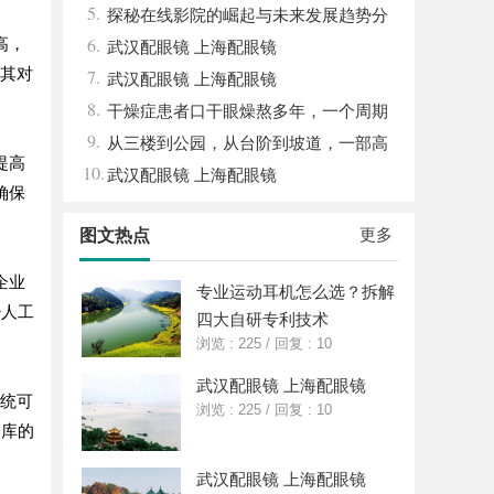
5.
眉眼唇，才是你整张脸的点睛之笔！淡颜系
探秘在线影院的崛起与未来发展趋势分
6.
高，
女生的气质加分项
析
武汉配眼镜 上海配眼镜
及其对
7.
武汉配眼镜 上海配眼镜
8.
干燥症患者口干眼燥熬多年，一个周期
9.
缓过来？老中医：一张辨证方对症，身体找
从三楼到公园，从台阶到坡道，一部高
提高
10.
回津液
续航电动轮椅如何改变生活
武汉配眼镜 上海配眼镜
确保
更多
图文热点
企业
专业运动耳机怎么选？拆解
少人工
四大自研专利技术
浏览 : 225
/
回复 : 10
武汉配眼镜 上海配眼镜
系统可
浏览 : 225
/
回复 : 10
仓库的
武汉配眼镜 上海配眼镜