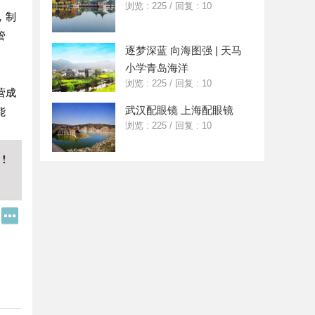
浏览 : 225
/
回复 : 10
，制
管
逐梦深蓝 向海图强 | 天马
小学青岛海洋
浏览 : 225
/
回复 : 10
营成
武汉配眼镜 上海配眼镜
能
浏览 : 225
/
回复 : 10
Q
更
Q
多
好
分
友
享