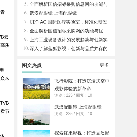
5.
湿机的应用与优势
全面解析国信招标采购信息网的功能与
6.
的青
优势
武汉配眼镜 上海配眼镜
7.
贝净 AC 国际医疗实验室，标准化研发
8.
体系全解析
全面解析国信招标采购网的功能与优
B云
9.
势，助力企业高效招标采购
上海工业设备设计的发展趋势与创新实
受高质
10.
践探索
深入了解蓝狐影视：创新与品质并存的
影视平台
更多
图文热点
电
观众来
飞行影院：打造沉浸式空中
观影体验的新革命
浏览 : 225
/
回复 : 10
TVB
武汉配眼镜 上海配眼镜
观看节
浏览 : 225
/
回复 : 10
探索红果影视：打造品质影
放体