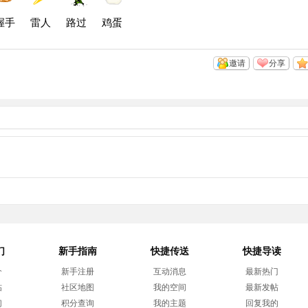
握手
雷人
路过
鸡蛋
邀请
分享
们
新手指南
快捷传送
快捷导读
介
新手注册
互动消息
最新热门
帖
社区地图
我的空间
最新发帖
们
积分查询
我的主题
回复我的