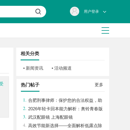
用户登录
相关分类
• 新闻资讯
• 活动频道
受
更多
热门帖子
1.
合肥刑事律师：保护您的合法权益，助
2.
您走出法律困境
2026年轻卡回本能力解析：奥铃青春版
3.
回本关键因素与高潜力车型介绍
武汉配眼镜 上海配眼镜
4.
高效节能新选择——全面解析低露点除