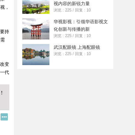
视内容的新锐力量
电视，
浏览 : 225
/
回复 : 10
华视影视：引领华语影视文
化创新与传播的新
需要持
浏览 : 225
/
回复 : 10
的需
武汉配眼镜 上海配眼镜
浏览 : 225
/
回复 : 10
然改变
新一代
Q
更
Q
多
好
分
友
享