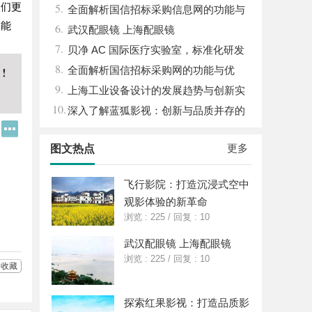
人们更
5.
湿机的应用与优势
全面解析国信招标采购信息网的功能与
智能
6.
优势
武汉配眼镜 上海配眼镜
7.
贝净 AC 国际医疗实验室，标准化研发
8.
体系全解析
全面解析国信招标采购网的功能与优
9.
势，助力企业高效招标采购
上海工业设备设计的发展趋势与创新实
10.
践探索
深入了解蓝狐影视：创新与品质并存的
Q
更
影视平台
Q
多
更多
图文热点
好
分
友
享
飞行影院：打造沉浸式空中
观影体验的新革命
浏览 : 225
/
回复 : 10
武汉配眼镜 上海配眼镜
浏览 : 225
/
回复 : 10
收藏
探索红果影视：打造品质影