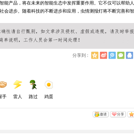
智能产品，将在未来的智能生态中发挥重要作用。它不仅可以帮助
社会进步。随着科技的不断进步和应用，虫情测报灯将不断完善和
Q
新
腾
微
分享到 :
Q
浪
讯
信
空
微
微
间
博
博
握手
雷人
路过
鸡蛋
邀请
分享