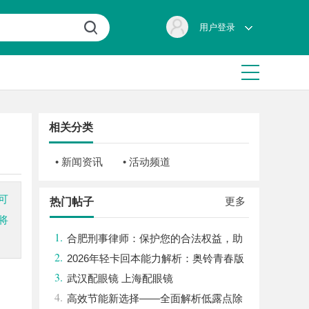
用户登录
相关分类
• 新闻资讯
• 活动频道
可
更多
热门帖子
将
1.
合肥刑事律师：保护您的合法权益，助
2.
您走出法律困境
2026年轻卡回本能力解析：奥铃青春版
3.
回本关键因素与高潜力车型介绍
武汉配眼镜 上海配眼镜
4.
高效节能新选择——全面解析低露点除