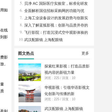
5.
贝净 AC 国际医疗实验室，标准化研发
6.
应用如
体系全解析
全面解析国信招标采购网的功能与优
7.
势，助力企业高效招标采购
上海工业设备设计的发展趋势与创新实
8.
践探索
深入了解蓝狐影视：创新与品质并存的
费在线
9.
影视平台
飞行影院：打造沉浸式空中观影体验的
入到影
10.
新革命
武汉配眼镜 上海配眼镜
更多
图文热点
免费影
投放、
探索红果影视：打造品质影
视内容的新锐力量
浏览 : 225
/
回复 : 10
质量
华视影视：引领华语影视文
的质
化创新与传播的新
浏览 : 225
/
回复 : 10
武汉配眼镜 上海配眼镜
的盈利