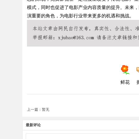
模式，同时也促进了电影产业内容质量的提升。未来，
演重要的角色，为电影行业带来更多的机遇和挑战。
鲜花
上一篇：暂无
最新评论