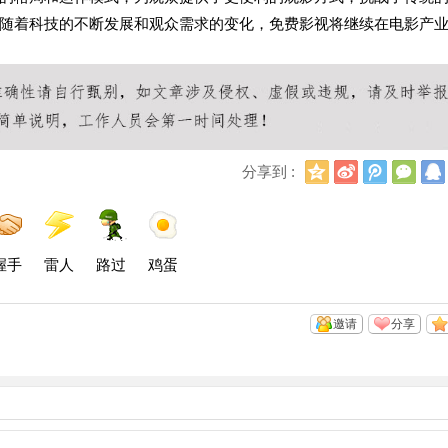
随着科技的不断发展和观众需求的变化，免费影视将继续在电影产
Q
新
腾
微
分享到 :
Q
浪
讯
信
空
微
微
间
博
博
握手
雷人
路过
鸡蛋
邀请
分享