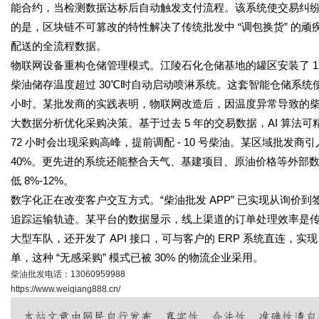
能合约，当检测数据达标后自动触发支付流程。该系统使交易纠纷率从 1
的是，区块链不可篡改的特性解决了传统批发中 “调包换货” 的
配送的全流程数据。
物联网设备重构仓储管理模式。江陵石化仓储基地的罐区安装了 12
柴油储存温度超过 30℃时自动启动喷淋系统。这套智能仓储系统使库存准
小时。某批发商的实践表明，物联网改造后，因温度异常导致的柴油质
大数据分析优化采购决策。基于过去 5 年的交易数据，AI 算
72 小时会出现采购高峰，提前调配 - 10 号柴油。某区域批发
40%。更先进的系统还能整合天气、基建项目、原油价格等外部数据，
低 8%-12%。
数字化正在改变客户交互方式。“柴油批发 APP” 已实现从询
追踪运输轨迹。某平台的数据显示，线上渠道的订单处理效率是传统电话
大型车队，还开发了 API 接口，可与客户的 ERP 系统直连，实
单，这种 “无感采购” 模式已被 30% 的物流企业采用。
柴油批发
电话：13060959988
https://www.weiqiang888.cn/