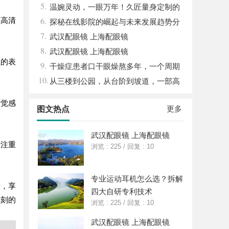
5.
创新力量
温婉灵动，一眼万年！久匠量身定制的
6.
在高清
眉眼唇，才是你整张脸的点睛之笔！淡颜系
探秘在线影院的崛起与未来发展趋势分
7.
女生的气质加分项
析
武汉配眼镜 上海配眼镜
8.
武汉配眼镜 上海配眼镜
员的表
9.
干燥症患者口干眼燥熬多年，一个周期
10.
缓过来？老中医：一张辨证方对症，身体找
从三楼到公园，从台阶到坡道，一部高
回津液
续航电动轮椅如何改变生活
听觉感
更多
图文热点
武汉配眼镜 上海配眼镜
计注重
浏览 : 225
/
回复 : 10
专业运动耳机怎么选？拆解
击，享
四大自研专利技术
片刻的
浏览 : 225
/
回复 : 10
武汉配眼镜 上海配眼镜