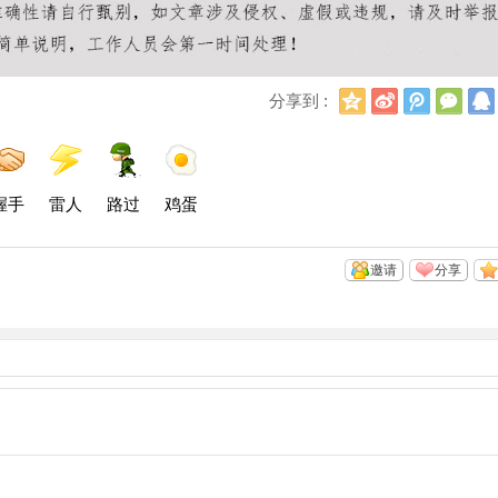
Q
新
腾
微
分享到 :
Q
浪
讯
信
空
微
微
间
博
博
握手
雷人
路过
鸡蛋
邀请
分享