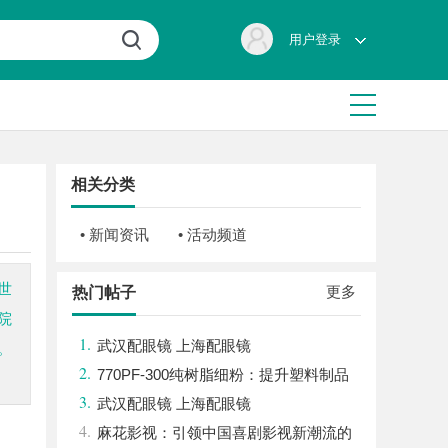
用户登录
相关分类
• 新闻资讯
• 活动频道
世
更多
热门帖子
院
1.
武汉配眼镜 上海配眼镜
。
2.
770PF-300纯树脂细粉：提升塑料制品
3.
性能的新选择
武汉配眼镜 上海配眼镜
4.
麻花影视：引领中国喜剧影视新潮流的