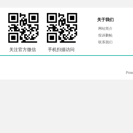
关于我们
网站简介
投诉删帖
联系我们
关注官方微信
手机扫描访问
Pow