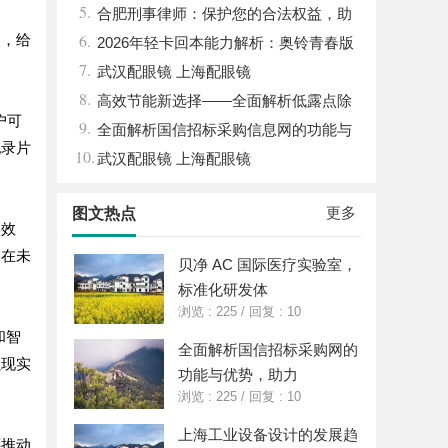
5.
钱，ai却天天给他免费派单？
合肥刑事律师：保护您的合法权益，助
6.
点，给
您走出法律困境
2026年轻卡回本能力解析：奥铃青春版
7.
回本关键因素与高潜力车型介绍
武汉配眼镜 上海配眼镜
8.
高效节能新选择——全面解析低露点除
户可
9.
湿机的应用与优势
全面解析国信招标采购信息网的功能与
纪录片
10.
优势
武汉配眼镜 上海配眼镜
更多
图文热点
学效
客在未
贝净 AC 国际医疗实验室，
标准化研发体
浏览 : 225
/
回复 : 10
和智
全面解析国信招标采购网的
强现实
功能与优势，助力
浏览 : 225
/
回复 : 10
上海工业设备设计的发展趋
还推动