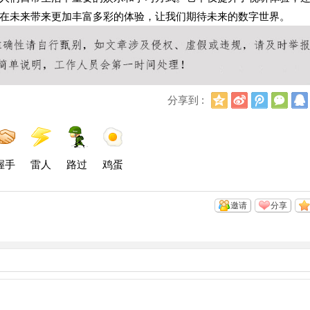
在未来带来更加丰富多彩的体验，让我们期待未来的数字世界。
Q
新
腾
微
分享到 :
Q
浪
讯
信
空
微
微
间
博
博
握手
雷人
路过
鸡蛋
邀请
分享