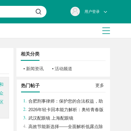
用户登录
相关分类
• 新闻资讯
• 活动频道
和
更多
热门帖子
众
1.
合肥刑事律师：保护您的合法权益，助
区
2.
您走出法律困境
2026年轻卡回本能力解析：奥铃青春版
3.
回本关键因素与高潜力车型介绍
武汉配眼镜 上海配眼镜
4.
高效节能新选择——全面解析低露点除