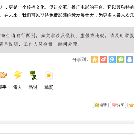
方，更是一个传播文化、促进交流、推广电影的平台。它以其独特
。在未来，我们可以期待免费影院继续发展壮大，为更多人带来欢
Q
新
腾
微
分享到 :
Q
浪
讯
信
空
微
微
间
博
博
握手
雷人
路过
鸡蛋
邀请
分享