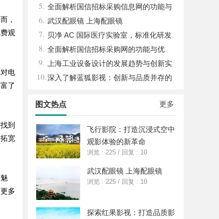
5.
湿机的应用与优势
全面解析国信招标采购信息网的功能与
6.
然而，
优势
武汉配眼镜 上海配眼镜
免费观
7.
贝净 AC 国际医疗实验室，标准化研发
8.
体系全解析
全面解析国信招标采购网的功能与优
9.
势，助力企业高效招标采购
上海工业设备设计的发展趋势与创新实
享对电
10.
践探索
深入了解蓝狐影视：创新与品质并存的
丰富了
影视平台
更多
图文热点
要找到
飞行影院：打造沉浸式空中
，拓宽
观影体验的新革命
浏览 : 225
/
回复 : 10
武汉配眼镜 上海配眼镜
的魅
浏览 : 225
/
回复 : 10
被更多
探索红果影视：打造品质影