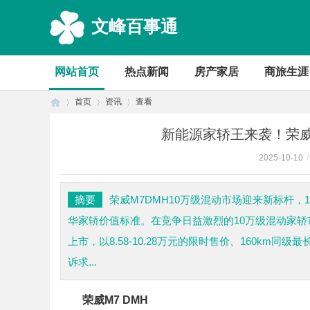
文峰百事通
网站首页
热点新闻
房产家居
商旅生涯
首页
资讯
查看
新能源家轿王来袭！荣威M7
2025-10-10
/
首
›
›
›
摘要
荣威M7DMH10万级混动市场迎来新标杆，
华家轿价值标准。在竞争日益激烈的10万级混动家轿市
上市，以8.58-10.28万元的限时售价、160km
诉求...
荣威M7 DMH
页