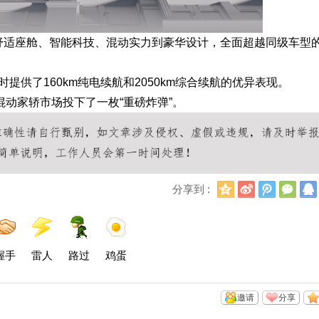
，从舒适座舱、智能科技、混动实力到豪华设计，全面超越同级车型
提供了160km纯电续航和2050km综合续航的优异表现。
级混动家轿市场投下了一枚“重磅炸弹”。
Q
新
腾
微
分享到 :
Q
浪
讯
信
空
微
微
间
博
博
握手
雷人
路过
鸡蛋
邀请
分享