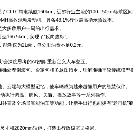
现了CLTC纯电续航160km，远超行业主流的100-150km续航区
MH高效混动发动机，具备48.1%行业最高指示热效率。
覆盖大多数用户一周的出行需求。
66.5km，实现了“反向虚标”。
m，能耗仅为2L级，每公里油费不足0.2元。
以“会深度思考的AI智舱”重新定义人车交互。
准确处理倒装句、否定句和多意图指令，理解准确率较传统模型
地、云端与大模型记忆，使车辆成为越来越懂用户的智慧伙伴。
自动执行调温、调风、关窗、播放故事等一系列操作。
含AI补盲及全场景智能泊车等功能，让新手出行也能拥有“老司机”
mm的车身尺寸和2820mm轴距，打造出行政级宽适格局。