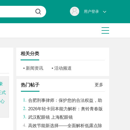
用户登录
相关分类
• 新闻资讯
• 活动频道
豪
更多
热门帖子
正式
1.
合肥刑事律师：保护您的合法权益，助
核心
2.
您走出法律困境
2026年轻卡回本能力解析：奥铃青春版
3.
回本关键因素与高潜力车型介绍
武汉配眼镜 上海配眼镜
4.
高效节能新选择——全面解析低露点除