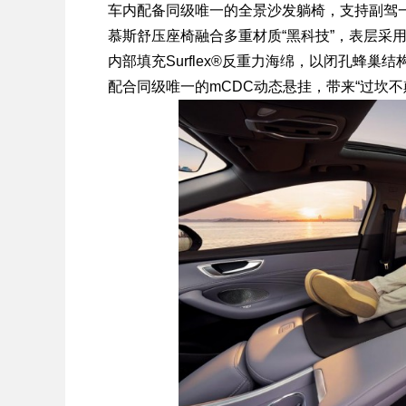
车内配备同级唯一的全景沙发躺椅，支持副驾一
慕斯舒压座椅融合多重材质“黑科技”，表层采用U
内部填充Surflex®反重力海绵，以闭孔蜂巢
配合同级唯一的mCDC动态悬挂，带来“过坎