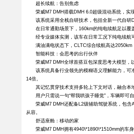
超长续航：告别焦虑
荣威M7 DMH搭载DMH 6.0超级混动系统，实
该系统采用全栈自研技术，包括全新一代自研D
在日常通勤场景下，160km的纯电续航足以
经专业媒体实测，该车在日常工况下纯电续航可达1
满油满电状态下，CLTC综合续航高达2050k
智能科技：会思考的出行伙伴
荣威M7 DMH全球首搭豆包深度思考大模型，
该系统具备行业领先的模糊语义理解能力，可
14倍。
其记忆贯穿技术支持多轮上下文对话，融合本
用户只需说一句“帮我哄孩子睡觉”，车辆即可
荣威M7 DMH还配备L2级辅助驾驶系统，包
从容。
舒适座舱：移动的家
荣威M7 DMH拥有4940\*1890\*1510