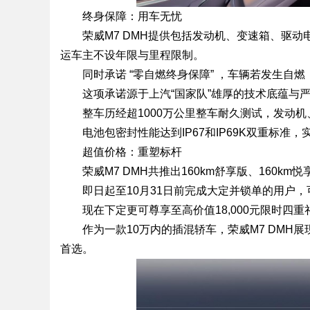
终身保障：用车无忧
荣威M7 DMH提供包括发动机、变速箱、驱
运车主不设年限与里程限制。
同时承诺 “零自燃终身保障” ，车辆若发生自
这项承诺源于上汽“国家队”雄厚的技术底蕴与
整车历经超1000万公里整车耐久测试，发动
电池包密封性能达到IP67和IP69K双重标准
超值价格：重塑标杆
荣威M7 DMH共推出160km舒享版、160km悦
即日起至10月31日前完成大定并锁单的用户，可享
现在下定更可尊享至高价值18,000元限时四
作为一款10万内的插混轿车，荣威M7 DM
首选。