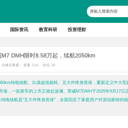
国际资讯
教育科研
投资理财
 DMH限时8.58万起，续航2050km
文峰百事通
/
查看:
214
/
评论: 10
160km纯电续航、2L级超低能耗、五大件终身质保，重新定义中大型
场，一款新车的上市正掀起波澜。荣威M7DMH于2025年9月17日
同级最长纯电续航及“五大件终身质保”，全面回应了家庭用户对混动家轿的