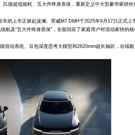
航、2L级超低能耗、五大件终身质保，重新定义中大型豪华家轿价
的上市正掀起波澜。荣威M7 DMH于2025年9月17日正式上
最长纯电续航及“五大件终身质保”，全面回应了家庭用户对混动家轿的
0超级混动系统、豆包深度思考大模型和2820mm超长轴距，在续