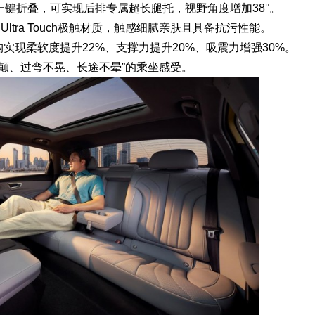
键折叠，可实现后排专属超长腿托，视野角度增加38°。
ltra Touch极触材质，触感细腻亲肤且具备抗污性能。
结构实现柔软度提升22%、支撑力提升20%、吸震力增强30%。
不颠、过弯不晃、长途不晕”的乘坐感受。