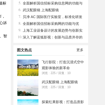
5.
值标
湿机的应用与优势
全面解析国信招标采购信息网的功能与
6.
优势
武汉配眼镜 上海配眼镜
7.
市，
贝净 AC 国际医疗实验室，标准化研发
8.
核心诉
体系全解析
全面解析国信招标采购网的功能与优
9.
势，助力企业高效招标采购
上海工业设备设计的发展趋势与创新实
航、智
10.
践探索
深入了解蓝狐影视：创新与品质并存的
影视平台
更多
图文热点
飞行影院：打造沉浸式空中
观影体验的新革命
浏览 : 225
/
回复 : 10
武汉配眼镜 上海配眼镜
浏览 : 225
/
回复 : 10
探索红果影视：打造品质影