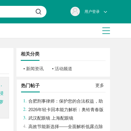
用户登录
相关分类
• 新闻资讯
• 活动频道
，
更多
热门帖子
浸
1.
合肥刑事律师：保护您的合法权益，助
萝
2.
您走出法律困境
2026年轻卡回本能力解析：奥铃青春版
3.
回本关键因素与高潜力车型介绍
武汉配眼镜 上海配眼镜
4.
高效节能新选择——全面解析低露点除