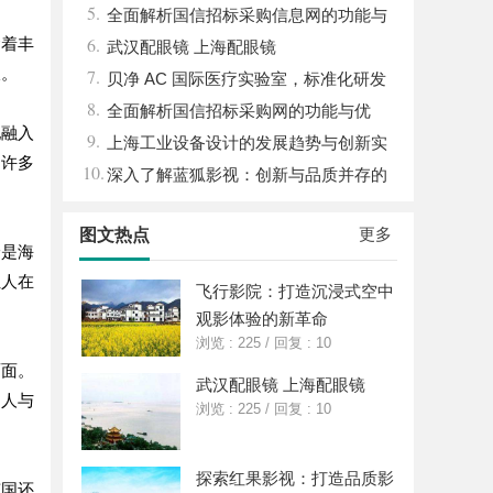
5.
湿机的应用与优势
全面解析国信招标采购信息网的功能与
6.
含着丰
优势
武汉配眼镜 上海配眼镜
拔。
7.
贝净 AC 国际医疗实验室，标准化研发
8.
体系全解析
全面解析国信招标采购网的功能与优
地融入
9.
势，助力企业高效招标采购
上海工业设备设计的发展趋势与创新实
了许多
10.
践探索
深入了解蓝狐影视：创新与品质并存的
影视平台
更多
图文热点
论是海
让人在
飞行影院：打造沉浸式空中
观影体验的新革命
浏览 : 225
/
回复 : 10
面面。
武汉配眼镜 上海配眼镜
、人与
浏览 : 225
/
回复 : 10
探索红果影视：打造品质影
南国还