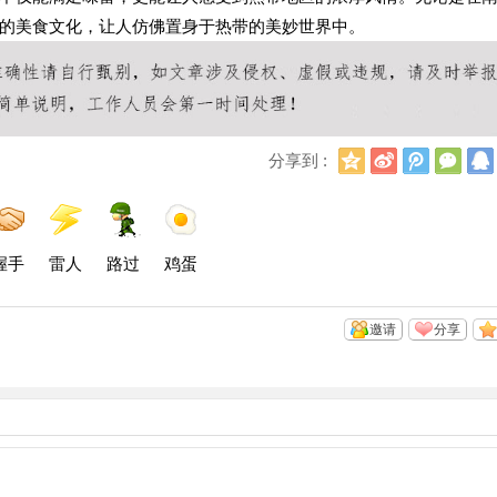
的美食文化，让人仿佛置身于热带的美妙世界中。
Q
新
腾
微
分享到 :
Q
浪
讯
信
空
微
微
间
博
博
握手
雷人
路过
鸡蛋
邀请
分享