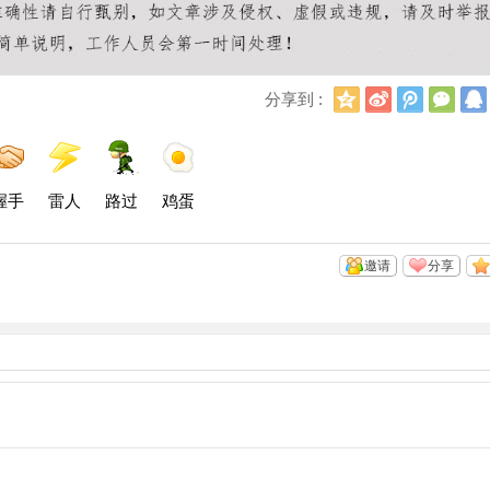
Q
新
腾
微
分享到 :
Q
浪
讯
信
空
微
微
间
博
博
握手
雷人
路过
鸡蛋
邀请
分享