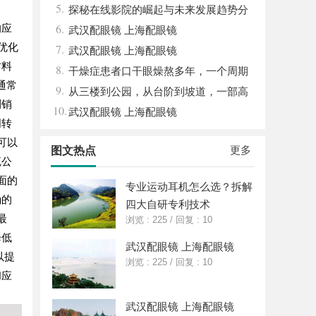
5.
眉眼唇，才是你整张脸的点睛之笔！淡颜系
探秘在线影院的崛起与未来发展趋势分
6.
的应
女生的气质加分项
析
武汉配眼镜 上海配眼镜
优化
7.
武汉配眼镜 上海配眼镜
材料
8.
干燥症患者口干眼燥熬多年，一个周期
通常
9.
缓过来？老中医：一张辨证方对症，身体找
从三楼到公园，从台阶到坡道，一部高
测销
10.
回津液
续航电动轮椅如何改变生活
武汉配眼镜 上海配眼镜
周转
可以
更多
图文热点
流公
面的
专业运动耳机怎么选？拆解
确的
四大自研专利技术
最
浏览 : 225
/
回复 : 10
降低
武汉配眼镜 上海配眼镜
以提
浏览 : 225
/
回复 : 10
和应
武汉配眼镜 上海配眼镜