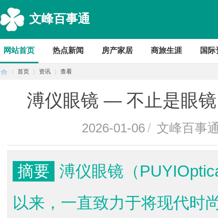
文峰百事通
网站首页
热点新闻
房产家居
商旅生涯
国际
首页
资讯
查看
溥仪眼镜 — 不止是眼
首
›
›
›
2026-01-06
/
文峰百事
摘要
溥仪眼镜（PUYIOpti
以来，一直致力于将现代时
页