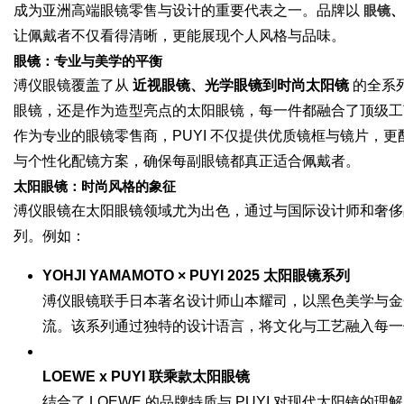
成为亚洲高端眼镜零售与设计的重要代表之一。品牌以
眼镜
、
让佩戴者不仅看得清晰，更能展现个人风格与品味。
眼镜：专业与美学的平衡
溥仪眼镜覆盖了从
近视眼镜、光学眼镜到时尚太阳镜
的全系
眼镜，还是作为造型亮点的太阳眼镜，每一件都融合了顶级工
作为专业的眼镜零售商，PUYI 不仅提供优质镜框与镜片，
与个性化配镜方案，确保每副眼镜都真正适合佩戴者。
太阳眼镜：时尚风格的象征
溥仪眼镜在太阳眼镜领域尤为出色，通过与国际设计师和奢侈
列。例如：
YOHJI YAMAMOTO × PUYI 2025 太阳眼镜系列
溥仪眼镜联手日本著名设计师山本耀司，以黑色美学与金
流。该系列通过独特的设计语言，将文化与工艺融入每一
LOEWE x PUYI 联乘款太阳眼镜
结合了 LOEWE 的品牌特质与 PUYI 对现代太阳镜