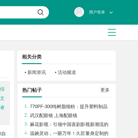
用户登录
相关分类
• 新闻资讯
• 活动频道
着信
更多
热门帖子
篇文
1.
770PF-300纯树脂细粉：提升塑料制品
读者
2.
性能的新选择
武汉配眼镜 上海配眼镜
3.
麻花影视：引领中国喜剧影视新潮流的
4.
创新力量
温婉灵动，一眼万年！久匠量身定制的
和自