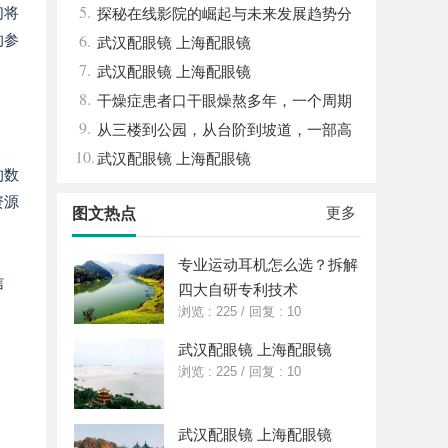
5.
们将
眉眼唇，才是你整张脸的点睛之笔！淡颜系
探秘在线影院的崛起与未来发展趋势分
6.
的参
女生的气质加分项
析
武汉配眼镜 上海配眼镜
7.
武汉配眼镜 上海配眼镜
8.
干燥症患者口干眼燥熬多年，一个周期
9.
缓过来？老中医：一张辨证方对症，身体找
从三楼到公园，从台阶到坡道，一部高
10.
回津液
续航电动轮椅如何改变生活
武汉配眼镜 上海配眼镜
的数
资源
更多
图文热点
专业运动耳机怎么选？拆解
信
四大自研专利技术
浏览 : 225
/
回复 : 10
武汉配眼镜 上海配眼镜
浏览 : 225
/
回复 : 10
武汉配眼镜 上海配眼镜