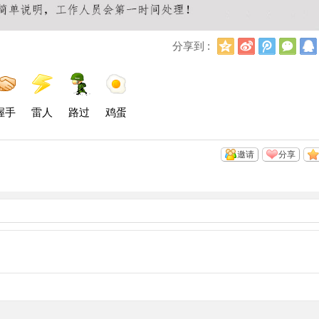
Q
新
腾
微
分享到 :
Q
浪
讯
信
空
微
微
间
博
博
握手
雷人
路过
鸡蛋
邀请
分享