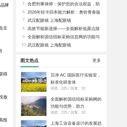
5.
钱，ai却天天给他免费派单？
合肥刑事律师：保护您的合法权益，助
升品牌
6.
您走出法律困境
2026年轻卡回本能力解析：奥铃青春版
7.
回本关键因素与高潜力车型介绍
武汉配眼镜 上海配眼镜
8.
告主
高效节能新选择——全面解析低露点除
9.
湿机的应用与优势
全面解析国信招标采购信息网的功能与
10.
优势
武汉配眼镜 上海配眼镜
用
更多
图文热点
获得
贝净 AC 国际医疗实验室，
标准化研发体
浏览 : 225
/
回复 : 10
投放
全面解析国信招标采购网的
功能与优势，助力
浏览 : 225
/
回复 : 10
高投
上海工业设备设计的发展趋