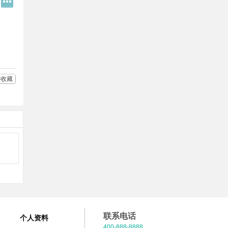
Q
多
好
分
友
享
收藏
联系电话
个人资料
400-888-8888