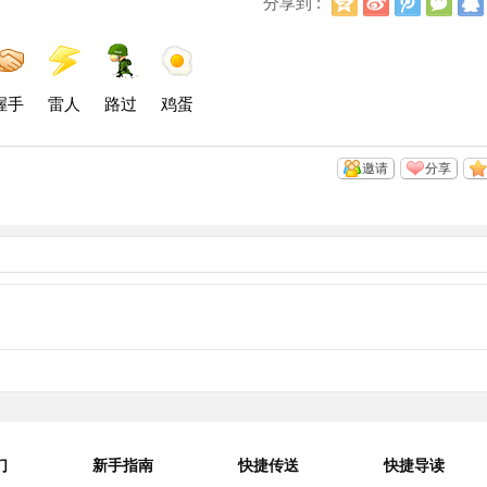
分享到 :
Q
浪
讯
信
空
微
微
间
博
博
握手
雷人
路过
鸡蛋
邀请
分享
们
新手指南
快捷传送
快捷导读