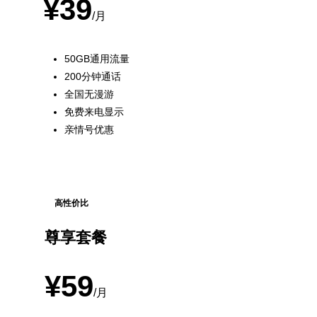
¥39
/月
50GB通用流量
200分钟通话
全国无漫游
免费来电显示
亲情号优惠
高性价比
尊享套餐
¥59
/月