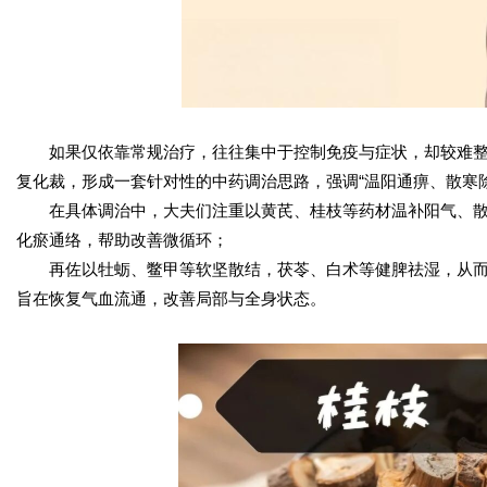
如果仅依靠常规治疗，往往集中于控制免疫与症状，却较难
复化裁，形成一套针对性的中药调治思路，强调“温阳通痹、散寒
在具体调治中，大夫们注重以黄芪、桂枝等药材温补阳气、
化瘀通络，帮助改善微循环；
再佐以牡蛎、鳖甲等软坚散结，茯苓、白术等健脾祛湿，从
旨在恢复气血流通，改善局部与全身状态。