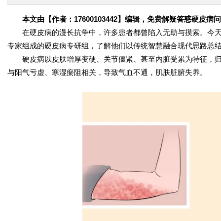
本文由【作者：17600103442】编辑，免费解疑答惑硬皮病
在硬皮病的漫长抗争中，许多患者都曾陷入无助与摸索。今
专家组成的硬皮病专研组，了解他们以传统智慧融合现代思路总
硬皮病以皮肤增厚变硬、关节僵紧、甚至内脏受累为特征，归属
与阳气亏虚、寒湿瘀阻相关，导致气血不通，肌肤脏腑失养。