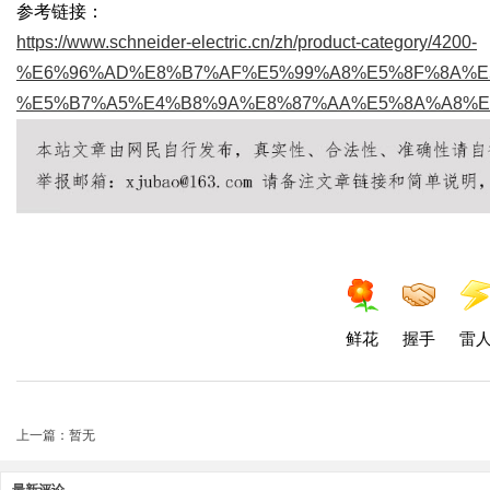
参考链接：
https://www.schneider-electric.cn/zh/product-category/4200-
%E6%96%AD%E8%B7%AF%E5%99%A8%E5%8F%8A%E5%BC%
%E5%B7%A5%E4%B8%9A%E8%87%AA%E5%8A%A8%E
鲜花
握手
雷
上一篇：暂无