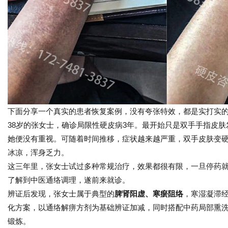
下面分享一个真实的患者恢复案例，没有夸张特效，都是实打实
38岁的张女士，确诊局限性硬皮病3年。最开始只是双手手指皮
她便没有重视。可随着时间推移，症状越来越严重，双手皮肤变
冰凉，浑身乏力。
这三年里，张女士试过多种常规治疗，效果都很有限，一旦停药
了解到中医通络调理，遂前来就诊。
辨证后发现，张女士属于典型的
脾肾阳虚、寒瘀阻络
，寒湿凝滞
化方案，以通络解痹方剂为基础辨证加减，同时搭配中药局部熏
锻炼。