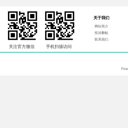
关于我们
网站简介
投诉删帖
联系我们
关注官方微信
手机扫描访问
Pow