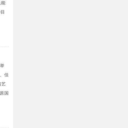
耗能
0目
店举
、佳
演艺
原国