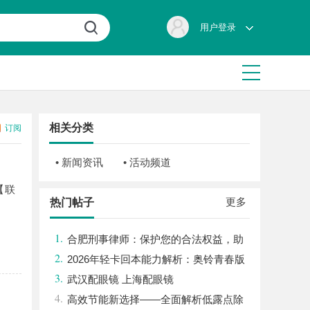
用户登录
相关分类
订阅
• 新闻资讯
• 活动频道
【联
更多
热门帖子
1.
合肥刑事律师：保护您的合法权益，助
2.
您走出法律困境
2026年轻卡回本能力解析：奥铃青春版
3.
回本关键因素与高潜力车型介绍
武汉配眼镜 上海配眼镜
4.
高效节能新选择——全面解析低露点除