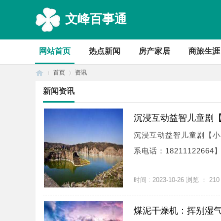
文峰百事通
网站首页
热点新闻
房产家居
商旅生涯
首页
资讯
新闻资讯
首
›
›
沉浸互动益智儿童剧【
沉浸互动益智儿童剧【小小
系电话：18211122664】
时间 : 2023-10-26 浏览 ：
210
煤泥干燥机：挥别湿
页