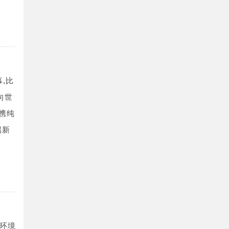
幕,比
向世
携纯
端新
环境