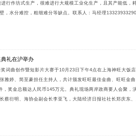
能进行作坊式生产，很难进行大规模工业化生产，且其产能低，
，水分难控，粗细难分等缺点。联系人：马经理1332393329
奖典礼在沪举办
亲奖词曲创作暨短影片大赛于10月23日下午4点在上海神旺大饭
张雅婷、简至豪担任主持人，共计颁发旺旺最佳金曲、旺旺金曲
8件，奖金总额达人民币145万元。典礼现场两岸政商要人会聚，
长蔡衍明、海协会副会长李亚飞，大陆经济日报社社长郑庆东、