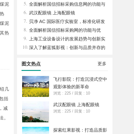
5.
煤泥
湿机的应用与优势
全面解析国信招标采购信息网的功能与
6.
优势
武汉配眼镜 上海配眼镜
热
7.
贝净 AC 国际医疗实验室，标准化研发
煤泥
8.
体系全解析
全面解析国信招标采购网的功能与优
其热
9.
势，助力企业高效招标采购
上海工业设备设计的发展趋势与创新实
10.
践探索
深入了解蓝狐影视：创新与品质并存的
影视平台
更多
图文热点
飞行影院：打造沉浸式空中
观影体验的新革命
绍几
浏览 : 225
/
回复 : 10
包括
武汉配眼镜 上海配眼镜
，减
浏览 : 225
/
回复 : 10
法。
探索红果影视：打造品质影