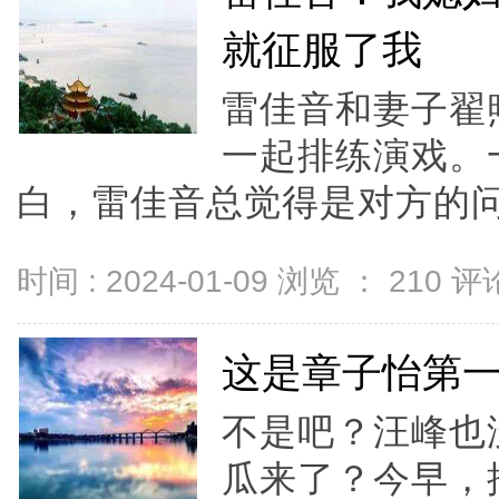
就征服了我
雷佳音和妻子翟
一起排练演戏。
白，雷佳音总觉得是对方的问.
时间 : 2024-01-09 浏览 ：
210
评论
这是章子怡第
不是吧？汪峰也
瓜来了？今早，