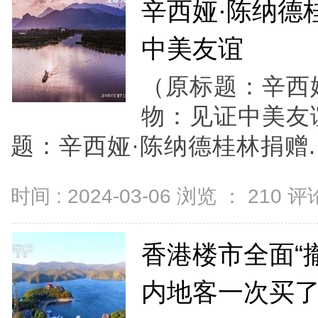
辛西娅·陈纳德
中美友谊
（原标题：辛西
物：见证中美友
题：辛西娅·陈纳德桂林捐赠..
时间 : 2024-03-06 浏览 ：
210
评论
香港楼市全面“
内地客一次买了