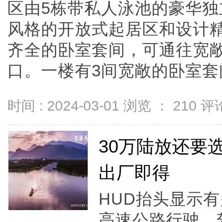
区由5栋带私人泳池的豪华
风格的开放式起居区和设计
齐全的卧室套间，可通往宽
口。一楼有3间宽敞的卧室套间，
时间 : 2024-03-01 浏览 ：
210
评论
30万陆放还要
出厂即得
HUD抬头显示
高速公路行驶，