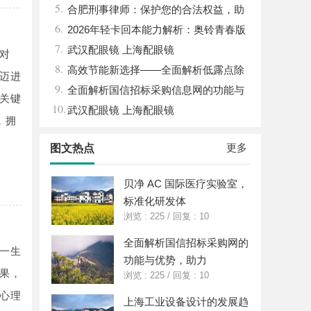
5.
钱，ai却天天给他免费派单？
合肥刑事律师：保护您的合法权益，助
6.
您走出法律困境
2026年轻卡回本能力解析：奥铃青春版
7.
回本关键因素与高潜力车型介绍
武汉配眼镜 上海配眼镜
对
8.
高效节能新选择——全面解析低露点除
迈进
9.
湿机的应用与优势
全面解析国信招标采购信息网的功能与
关键
10.
优势
武汉配眼镜 上海配眼镜
，拥
更多
图文热点
贝净 AC 国际医疗实验室，
标准化研发体
浏览 : 225
/
回复 : 10
全面解析国信招标采购网的
一生
功能与优势，助力
果，
浏览 : 225
/
回复 : 10
心理
上海工业设备设计的发展趋