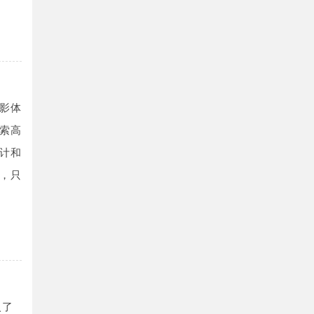
影体
索高
计和
，只
入了