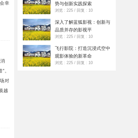
会幸
势与创新实践探索
浏览 : 225
/
回复 : 10
深入了解蓝狐影视：创新与
品质并存的影视平
浏览 : 225
/
回复 : 10
飞行影院：打造沉浸式空中
观影体验的新革命
，消
浏览 : 225
/
回复 : 10
错”。
场对
项越