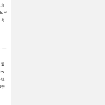
现出
这里
，满
。通
作效
手机
按照