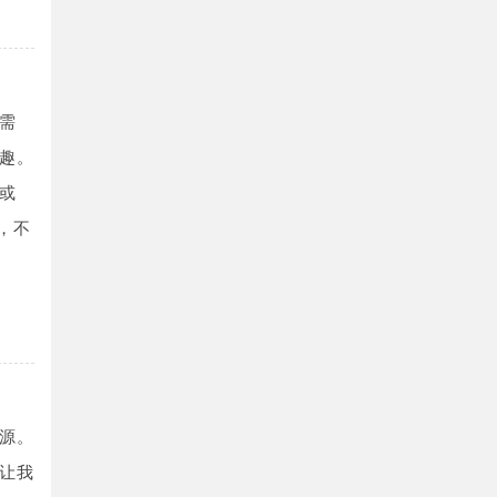
需
趣。
或
，不
源。
让我