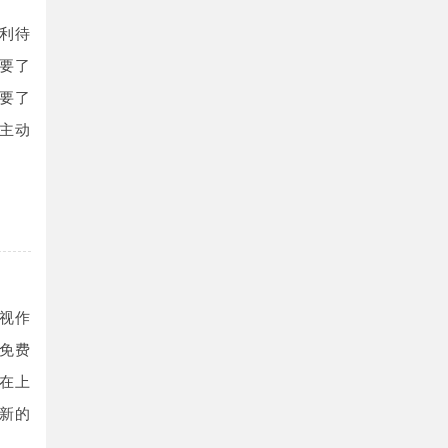
利待
要了
要了
主动
视作
免费
在上
新的