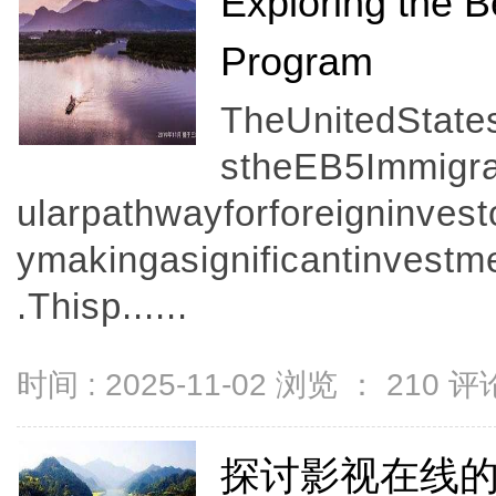
Exploring the B
Program
TheUnitedStat
stheEB5Immigra
ularpathwayforforeigninves
ymakingasignificantinvest
.Thisp......
时间 : 2025-11-02 浏览 ：
210
评论
探讨影视在线