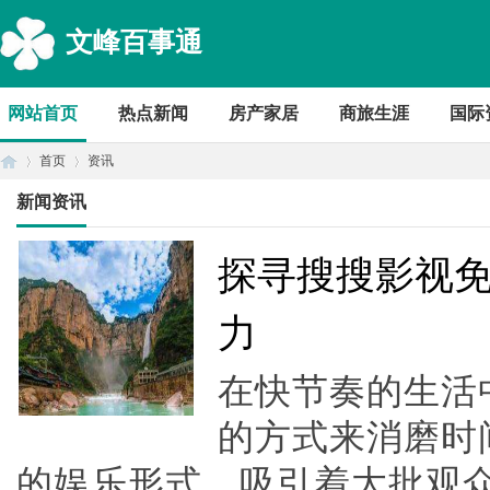
文峰百事通
网站首页
热点新闻
房产家居
商旅生涯
国际
首页
资讯
新闻资讯
首
›
›
探寻搜搜影视
力
在快节奏的生活
的方式来消磨时
的娱乐形式，吸引着大批观
页